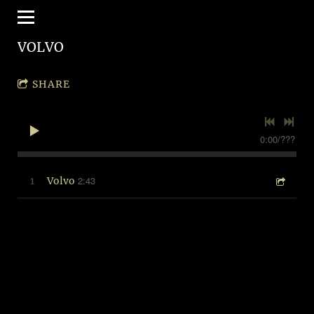
VOLVO
SHARE
0:00
/
???
2:43
1
Volvo